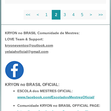
<<
<
1
2
3
4
5
>
>>
KRYON no BRASIL Comunidade de Mestres:
LOVE Team & Support:
kryoneventos@outlook.com
yelaiahoficial@gmail.com
KRYON no BRASIL OFICIAL
:
ESCOLA dos MESTRES OFICIAL:
www.facebook.com/EscoladosMestresOficial/
Comunidade KRYON no BRASIL OFFICIAL PAGE: