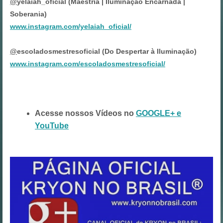
@
yelaiah_oficial (Maestria | Iluminação Encarnada |
Soberania)
www.instagram.com/yelaiah_oficial/
@
escoladosmestresoficial (Do Despertar à Iluminação)
www.instagram.com/escoladosmestresoficial/
Acesse nossos Vídeos no
GOOGLE+ e
YouTube