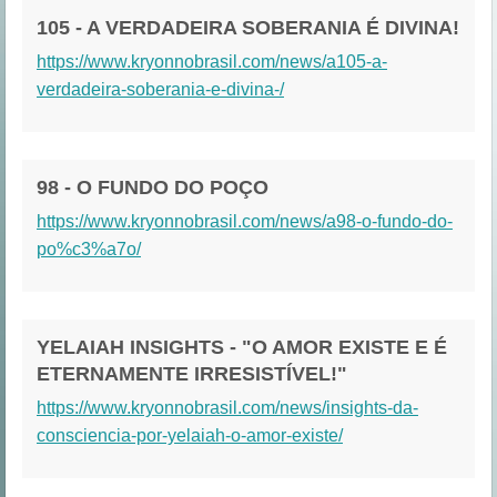
105 - A VERDADEIRA SOBERANIA É DIVINA!
https://www.kryonnobrasil.com/news/a105-a-
verdadeira-soberania-e-divina-/
98 - O FUNDO DO POÇO
https://www.kryonnobrasil.com/news/a98-o-fundo-do-
po%c3%a7o/
YELAIAH INSIGHTS - "O AMOR EXISTE E É
ETERNAMENTE IRRESISTÍVEL!"
https://www.kryonnobrasil.com/news/insights-da-
consciencia-por-yelaiah-o-amor-existe/