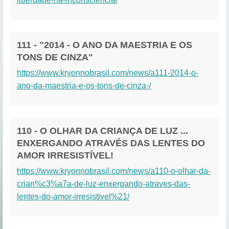
111 - "2014 - O ANO DA MAESTRIA E OS
TONS DE CINZA"
https://www.kryonnobrasil.com/news/a111-2014-o-
ano-da-maestria-e-os-tons-de-cinza-/
110 - O OLHAR DA CRIANÇA DE LUZ ...
ENXERGANDO ATRAVÉS DAS LENTES DO
AMOR IRRESISTÍVEL!
https://www.kryonnobrasil.com/news/a110-o-olhar-da-
crian%c3%a7a-de-luz-enxergando-atraves-das-
lentes-do-amor-irresistivel%21/