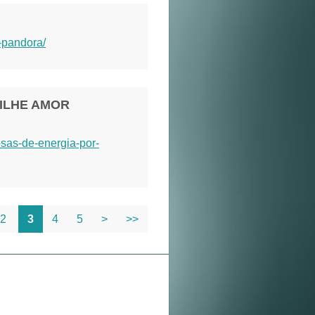
-pandora/
RILHE AMOR
osas-de-energia-por-
2
3
4
5
>
>>