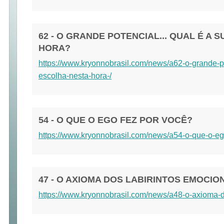
62 - O GRANDE POTENCIAL... QUAL É A 
HORA?
https://www.kryonnobrasil.com/news/a62-o-grande-p
escolha-nesta-hora-/
54 - O QUE O EGO FEZ POR VOCÊ?
https://www.kryonnobrasil.com/news/a54-o-que-o-e
47 - O AXIOMA DOS LABIRINTOS EMOCIO
https://www.kryonnobrasil.com/news/a48-o-axioma-d