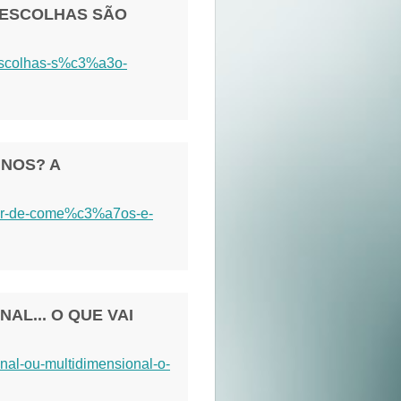
S ESCOLHAS SÃO
-escolhas-s%c3%a3o-
INOS? A
lar-de-come%c3%a7os-e-
AL... O QUE VAI
nal-ou-multidimensional-o-