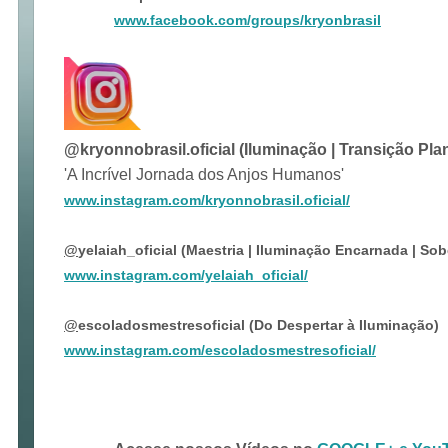
www.facebook.com/groups/kryonbrasil
@kryonnobrasil.oficial (Iluminação | Transição Plan
'A Incrível Jornada dos Anjos Humanos'
www.instagram.com/kryonnobrasil.oficial/
@
yelaiah_oficial (Maestria | Iluminação Encarnada | Sob
www.instagram.com/yelaiah_oficial/
@
escoladosmestresoficial (Do Despertar à Iluminação)
www.instagram.com/escoladosmestresoficial/