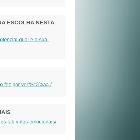
SUA ESCOLHA NESTA
otencial-qual-e-a-sua-
go-fez-por-voc%c3%aa-/
NAIS
os-labirintos-emocionais/