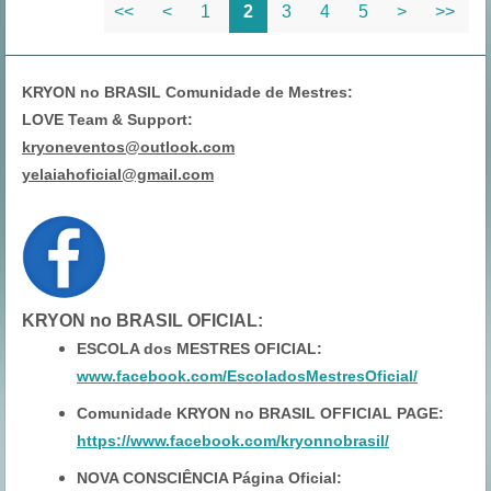
<<
<
1
2
3
4
5
>
>>
KRYON no BRASIL Comunidade de Mestres:
LOVE Team & Support:
kryoneventos@outlook.com
yelaiahoficial@gmail.com
KRYON no BRASIL OFICIAL
:
ESCOLA dos MESTRES OFICIAL:
www.facebook.com/EscoladosMestresOficial/
Comunidade KRYON no BRASIL OFFICIAL PAGE:
https://www.facebook.com/kryonnobrasil/
NOVA CONSCIÊNCIA Página Oficial: