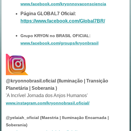
www.facebook.com/kryonnovaconsciencia
Página GLOBAL7 Oficial:
https://www.facebook.com/Global7BR/
Grupo KRYON no BRASIL OFICIAL:
www.facebook.com/groups/kryonbrasil
@kryonnobrasil.oficial (Iluminação | Transição
Planetária | Soberania )
'A Incrível Jornada dos Anjos Humanos'
www.instagram.com/kryonnobrasil.oficial/
@
yelaiah_oficial (Maestria | Iluminação Encarnada |
Soberania)