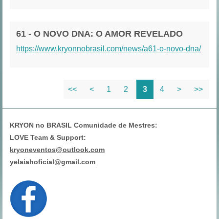
61 - O NOVO DNA: O AMOR REVELADO
https://www.kryonnobrasil.com/news/a61-o-novo-dna/
<<
<
1
2
3
4
>
>>
KRYON no BRASIL Comunidade de Mestres:
LOVE Team & Support:
kryoneventos@outlook.com
yelaiahoficial@gmail.com