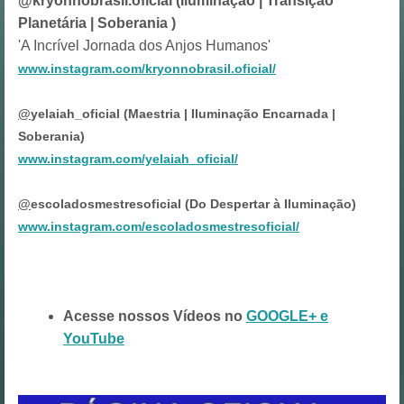
@kryonnobrasil.oficial (Iluminação | Transição
Planetária | Soberania )
'A Incrível Jornada dos Anjos Humanos'
www.instagram.com/kryonnobrasil.oficial/
@
yelaiah_oficial (Maestria | Iluminação Encarnada |
Soberania)
www.instagram.com/yelaiah_oficial/
@
escoladosmestresoficial (Do Despertar à Iluminação)
www.instagram.com/escoladosmestresoficial/
Acesse nossos Vídeos no
GOOGLE+ e
YouTube