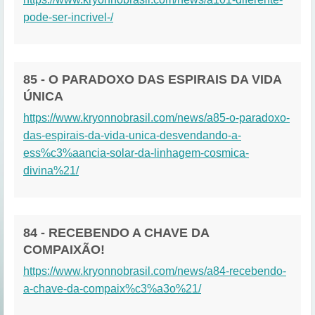
pode-ser-incrivel-/
85 - O PARADOXO DAS ESPIRAIS DA VIDA
ÚNICA
https://www.kryonnobrasil.com/news/a85-o-paradoxo-
das-espirais-da-vida-unica-desvendando-a-
ess%c3%aancia-solar-da-linhagem-cosmica-
divina%21/
84 - RECEBENDO A CHAVE DA
COMPAIXÃO!
https://www.kryonnobrasil.com/news/a84-recebendo-
a-chave-da-compaix%c3%a3o%21/