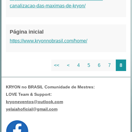
canalizacao-das-maximas-de-kryon/
Página inicial
https://www.kryonnobrasil.com/home/
<<
<
4
5
6
7
8
KRYON no BRASIL Comunidade de Mestres:
LOVE Team & Support:
kryoneventos@outlook.com
yelaiahoficial@gmail.com