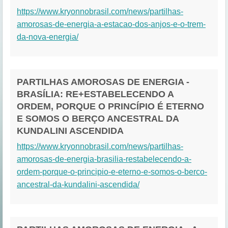
https://www.kryonnobrasil.com/news/partilhas-
amorosas-de-energia-a-estacao-dos-anjos-e-o-trem-
da-nova-energia/
PARTILHAS AMOROSAS DE ENERGIA -
BRASÍLIA: RE+ESTABELECENDO A
ORDEM, PORQUE O PRINCÍPIO É ETERNO
E SOMOS O BERÇO ANCESTRAL DA
KUNDALINI ASCENDIDA
https://www.kryonnobrasil.com/news/partilhas-
amorosas-de-energia-brasilia-restabelecendo-a-
ordem-porque-o-principio-e-eterno-e-somos-o-berco-
ancestral-da-kundalini-ascendida/