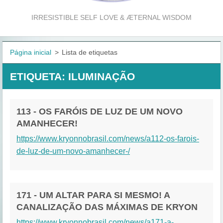
IRRESISTIBLE SELF LOVE & ÆTERNAL WISDOM
Página inicial
>
Lista de etiquetas
ETIQUETA: ILUMINAÇÃO
113 - OS FARÓIS DE LUZ DE UM NOVO
AMANHECER!
https://www.kryonnobrasil.com/news/a112-os-farois-
de-luz-de-um-novo-amanhecer-/
171 - UM ALTAR PARA SI MESMO! A
CANALIZAÇÃO DAS MÁXIMAS DE KRYON
https://www.kryonnobrasil.com/news/a171-a-