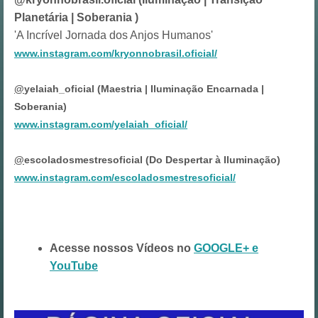
Planetária | Soberania )
'A Incrível Jornada dos Anjos Humanos'
www.instagram.com/kryonnobrasil.oficial/
@
yelaiah_oficial (Maestria | Iluminação Encarnada |
Soberania)
www.instagram.com/yelaiah_oficial/
@
escoladosmestresoficial (Do Despertar à Iluminação)
www.instagram.com/escoladosmestresoficial/
Acesse nossos Vídeos no
GOOGLE+ e
YouTube