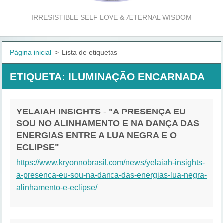
IRRESISTIBLE SELF LOVE & ÆTERNAL WISDOM
Página inicial
>
Lista de etiquetas
ETIQUETA: ILUMINAÇÃO ENCARNADA
YELAIAH INSIGHTS - "A PRESENÇA EU
SOU NO ALINHAMENTO E NA DANÇA DAS
ENERGIAS ENTRE A LUA NEGRA E O
ECLIPSE"
https://www.kryonnobrasil.com/news/yelaiah-insights-
a-presenca-eu-sou-na-danca-das-energias-lua-negra-
alinhamento-e-eclipse/