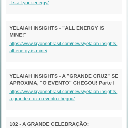
it-s-all-your-energy/
YELAIAH INSIGHTS - "ALL ENERGY IS
MINE!"
https://www.kryonnobrasil.com/news/yelaiah-insights-
all-energy-is-mine/
YELAIAH INSIGHTS - A "GRANDE CRUZ" SE
APROXIMA, "O EVENTO" CHEGOU! Parte I
https://www.kryonnobrasil.com/news/yelaiah-insights-
a-grande-cruz-o-evento-chegou/
102 - A GRANDE CELEBRAÇÃO: