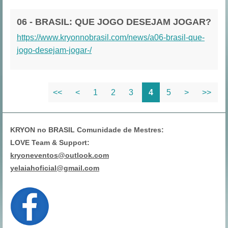
06 - BRASIL: QUE JOGO DESEJAM JOGAR?
https://www.kryonnobrasil.com/news/a06-brasil-que-
jogo-desejam-jogar-/
<<
<
1
2
3
4
5
>
>>
KRYON no BRASIL Comunidade de Mestres:
LOVE Team & Support:
kryoneventos@outlook.com
yelaiahoficial@gmail.com