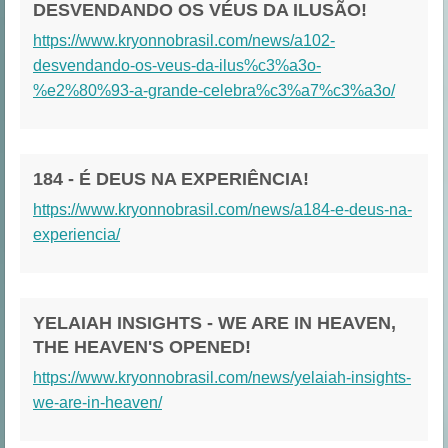
DESVENDANDO OS VÉUS DA ILUSÃO!
https://www.kryonnobrasil.com/news/a102-
desvendando-os-veus-da-ilus%c3%a3o-
%e2%80%93-a-grande-celebra%c3%a7%c3%a3o/
184 - É DEUS NA EXPERIÊNCIA!
https://www.kryonnobrasil.com/news/a184-e-deus-na-
experiencia/
YELAIAH INSIGHTS - WE ARE IN HEAVEN,
THE HEAVEN'S OPENED!
https://www.kryonnobrasil.com/news/yelaiah-insights-
we-are-in-heaven/