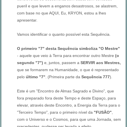
pueril e que levem a enganos desastrosos, se alastrem,
com base no que AQUI, Eu, KRYON, estou a lhes
apresentar.
Vamos identificar o quanto possível esta Sequência.
O primeiro "7" desta Sequência simboliza "O Mestre"
- aquele que veio à Terra para encontrar outro Mestre
(o
segundo "7")
e, juntos, passem a
SERVIR aos Mestres,
que se formarem na Humanidade, o que é representado
pelo
último "7"
. (Primeira parte da
Sequência 777
).
Este é um "Encontro de Almas Sagrado e Divino", que
fora preparado fora deste Tempo e deste Espaço, para
elevar, através deste Encontro, a Energia da Terra para o
"Terceiro Tempo", para o primeiro nível da
"FUSÃO"
,
com o Universo e o Cosmos, para que uma Jornada, sem
precedentes, pudesse ser levada a efeito.