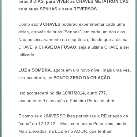
terão
9 DIAS, para VIVER as CHAVES METATRÔNICAS,
com suas SENHAS e seus REVERSOS.
Como são
9 CHAVES
poderão experimentar cada uma
delas, através de suas “Senhas”, em cada um dos dias.
Não necessariamente na sequência, desde que a última
CHAVE, a
CHAVE DA FUSÃO
, seja a última CHAVE a ser
utilizada.
LUZ e SOMBRA
, agora em um novo nível, mais uma vez,
se encontram, no
PONTO ZERO DA CRIAÇÃO.
Isto acontecerá no dia
16/07/2014,
outro
777
,
exatamente 9 dias após o Primeiro Portal se abrir.
É como se o UNIVERSO lhes permitisse a RE criação da
"cena" do 12:12:12... Mas, com novos Potenciais, ainda
Mais Elevados, na LUZ e no AMOR, que tenham