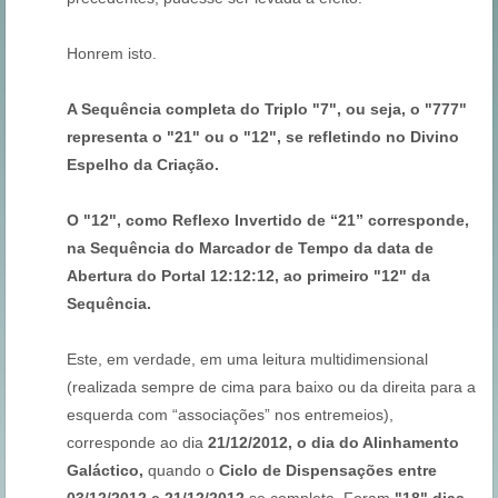
Honrem isto.
A Sequência completa do Triplo "7", ou seja, o "777"
representa o "21" ou o "12", se refletindo no Divino
Espelho da Criação.
O "12", como Reflexo Invertido de “21” corresponde,
na Sequência do Marcador de Tempo da data de
Abertura do Portal 12:12:12, ao primeiro "12" da
Sequência.
Este, em verdade, em uma leitura multidimensional
(realizada sempre de cima para baixo ou da direita para a
esquerda com “associações” nos entremeios),
corresponde ao dia
21/12/2012, o dia do Alinhamento
Galáctico,
quando o
Ciclo de Dispensações entre
03/12/2012 e 21/12/2012
se completa. Foram
"18" dias