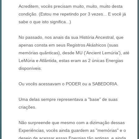
Acreditem, vocês precisam muito, muito, muito desta
condição. (Estou me repetindo por 3 vezes... E você já
sabe o que isto significa...)
No passado, nos anais da sua História Ancestral, que
apenas consta em seus Registros Akáshicos (suas
memórias quânticas), desde MU ('Ancient Lemúria'), até
LeMúria e Atlântida, estas eram as 2 únicas Energias
disponíveis.
Ou vocês acessavam o PODER ou a SABEDORIA.
Uma delas sempre representava a "base" de suas
criações.
Não surpreende que mesmo com a dizimação dessas
Experiências, vocês ainda guardem as "memórias" e o
desejo de acessar essas Energias tão antigas, e ainda