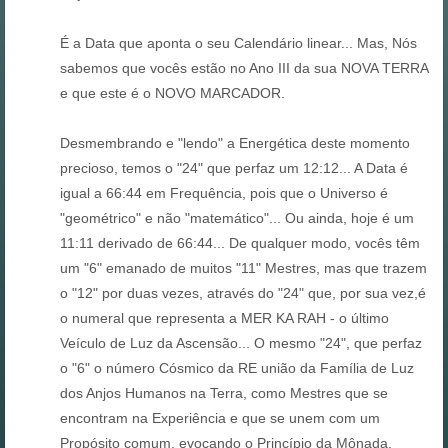
É a Data que aponta o seu Calendário linear... Mas, Nós
sabemos que vocês estão no Ano III da sua NOVA TERRA
e que este é o NOVO MARCADOR.
Desmembrando e "lendo" a Energética deste momento
precioso, temos o "24" que perfaz um 12:12... A Data é
igual a 66:44 em Frequência, pois que o Universo é
"geométrico" e não "matemático"... Ou ainda, hoje é um
11:11 derivado de 66:44... De qualquer modo, vocês têm
um "6" emanado de muitos "11" Mestres, mas que trazem
o "12" por duas vezes, através do "24" que, por sua vez,é
o numeral que representa a MER KA RAH - o último
Veículo de Luz da Ascensão... O mesmo "24", que perfaz
o "6" o número Cósmico da RE união da Família de Luz
dos Anjos Humanos na Terra, como Mestres que se
encontram na Experiência e que se unem com um
Propósito comum, evocando o Princípio da Mônada.