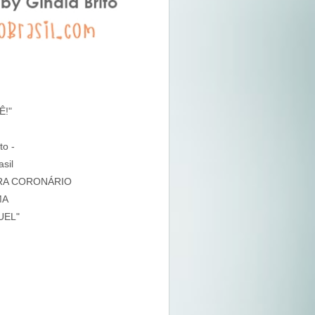
Ê!"
to -
sil
CKRA CORONÁRIO
MA
UEL"