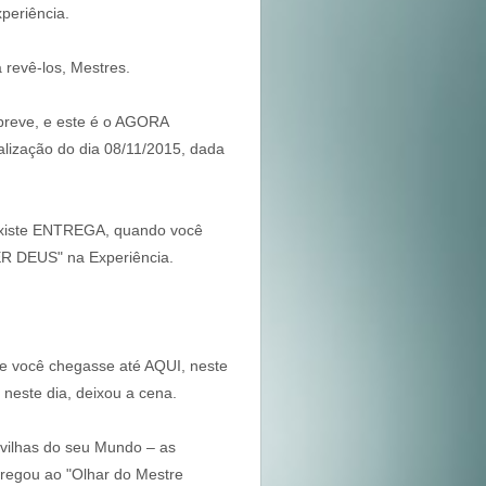
periência.
revê-los, Mestres.
breve, e este é o AGORA
alização do dia 08/11/2015, dada
 existe ENTREGA, quando você
ER DEUS" na Experiência.
ue você chegasse até AQUI, neste
neste dia, deixou a cena.
vilhas do seu Mundo – as
tregou ao "Olhar do Mestre