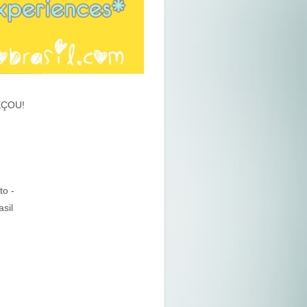
EÇOU!
to -
sil