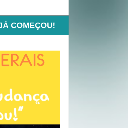
!
 JÁ COMEÇOU!