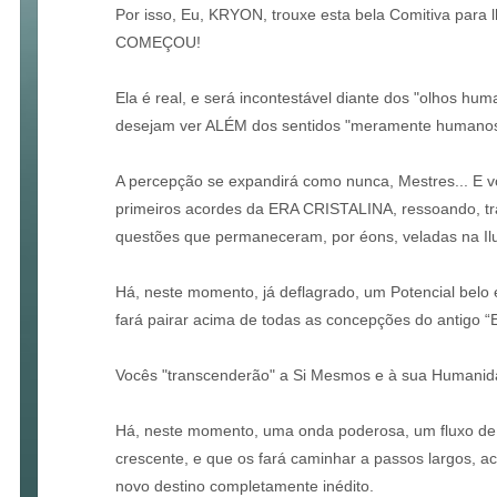
Por isso, Eu, KRYON, trouxe esta bela Comitiva para
COMEÇOU!
Ela é real, e será incontestável diante dos "olhos hu
desejam ver ALÉM dos sentidos "meramente humanos
A percepção se expandirá como nunca, Mestres... E vo
primeiros acordes da ERA CRISTALINA, ressoando, t
questões que permaneceram, por éons, veladas na Il
Há, neste momento, já deflagrado, um Potencial belo 
fará pairar acima de todas as concepções do antigo “
Vocês "transcenderão" a Si Mesmos e à sua Humanid
Há, neste momento, uma onda poderosa, um fluxo de 
crescente, e que os fará caminhar a passos largos, 
novo destino completamente inédito.