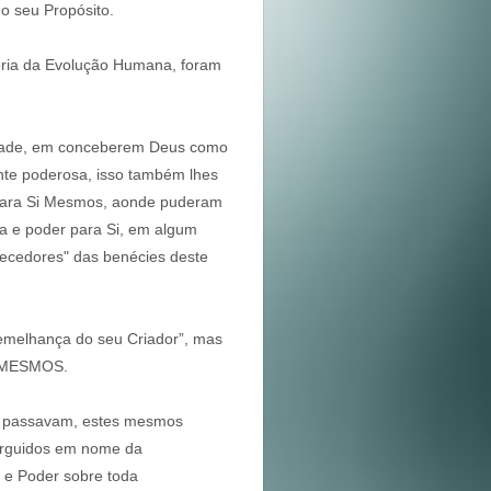
 o seu Propósito.
tória da Evolução Humana, foram
ndade, em conceberem Deus como
ente poderosa, isso também lhes
” para Si Mesmos, aonde puderam
a e poder para Si, em algum
cedores" das benécies deste
emelhança do seu Criador”, mas
S MESMOS.
se passavam, estes mesmos
erguidos em nome da
 e Poder sobre toda