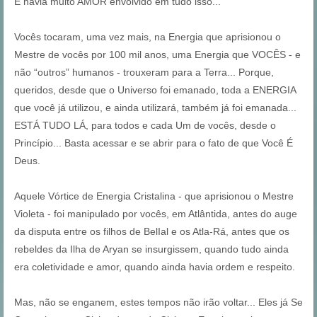
E havia muito AMOR envolvido em tudo isso...
Vocês tocaram, uma vez mais, na Energia que aprisionou o
Mestre de vocês por 100 mil anos, uma Energia que VOCÊS - e
não “outros” humanos - trouxeram para a Terra... Porque,
queridos, desde que o Universo foi emanado, toda a ENERGIA
que você já utilizou, e ainda utilizará, também já foi emanada...
ESTÁ TUDO LÁ, para todos e cada Um de vocês, desde o
Princípio... Basta acessar e se abrir para o fato de que Você É
Deus.
Aquele Vórtice de Energia Cristalina - que aprisionou o Mestre
Violeta - foi manipulado por vocês, em Atlântida, antes do auge
da disputa entre os filhos de BelIal e os Atla-Rá, antes que os
rebeldes da Ilha de Aryan se insurgissem, quando tudo ainda
era coletividade e amor, quando ainda havia ordem e respeito.
Mas, não se enganem, estes tempos não irão voltar... Eles já Se