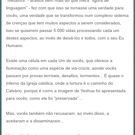
"metáfora" - aceitos bem mais do que mera “figura de
linguagem” - fez com que isso se tornasse uma verdade para
vocês, uma verdade que se transformou num complexo sistema
de crenças que tem muitos aspectos a serem considerados,
isso se quiserem passar 5.000 vidas processando cada um
destes aspectos, ao invés de deixá-los ir todos, com o seu Eu
Humano.
Existe uma célula em cada Um de vocês, que oferece a
Iluminação como uma espécie de via-crúcis, aonde vocês
passam por provas terríveis, desafios, tormentos... É quase o
inferno da igreja católica, onde a tortura é o caminho do
Calvário, porque é como a imagem de Yeshua foi apresentada
para vocês, como ela foi "preservada"...
Mas, vocês também não recusaram, ao invés disso, a
aceitaram e a disseminaram...