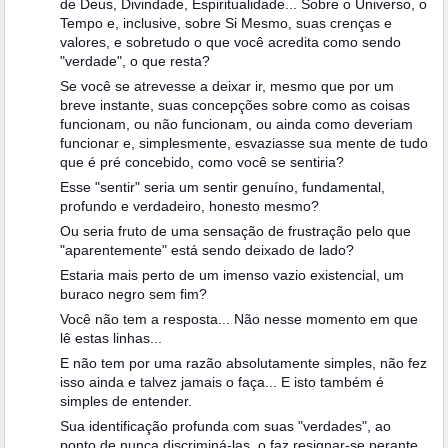
de Deus, Divindade, Espiritualidade... Sobre o Universo, o
Tempo e, inclusive, sobre Si Mesmo, suas crenças e
valores, e sobretudo o que você acredita como sendo
"verdade", o que resta?
Se você se atrevesse a deixar ir, mesmo que por um
breve instante, suas concepções sobre como as coisas
funcionam, ou não funcionam, ou ainda como deveriam
funcionar e, simplesmente, esvaziasse sua mente de tudo
que é pré concebido, como você se sentiria?
Esse "sentir" seria um sentir genuíno, fundamental,
profundo e verdadeiro, honesto mesmo?
Ou seria fruto de uma sensação de frustração pelo que
"aparentemente" está sendo deixado de lado?
Estaria mais perto de um imenso vazio existencial, um
buraco negro sem fim?
Você não tem a resposta... Não nesse momento em que
lê estas linhas...
E não tem por uma razão absolutamente simples, não fez
isso ainda e talvez jamais o faça... E isto também é
simples de entender.
Sua identificação profunda com suas "verdades", ao
ponto de nunca discriminá-las, o faz resignar-se perante