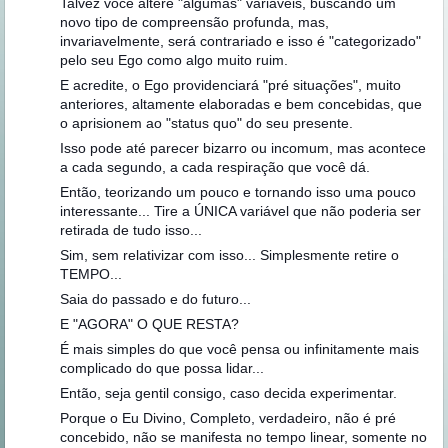
Talvez você altere "algumas" variáveis, buscando um
novo tipo de compreensão profunda, mas,
invariavelmente, será contrariado e isso é "categorizado"
pelo seu Ego como algo muito ruim.
E acredite, o Ego providenciará "pré situações", muito
anteriores, altamente elaboradas e bem concebidas, que
o aprisionem ao "status quo" do seu presente.
Isso pode até parecer bizarro ou incomum, mas acontece
a cada segundo, a cada respiração que você dá.
Então, teorizando um pouco e tornando isso uma pouco
interessante... Tire a ÚNICA variável que não poderia ser
retirada de tudo isso...
Sim, sem relativizar com isso... Simplesmente retire o
TEMPO...
Saia do passado e do futuro...
E "AGORA" O QUE RESTA?
É mais simples do que você pensa ou infinitamente mais
complicado do que possa lidar...
Então, seja gentil consigo, caso decida experimentar.
Porque o Eu Divino, Completo, verdadeiro, não é pré
concebido, não se manifesta no tempo linear, somente no