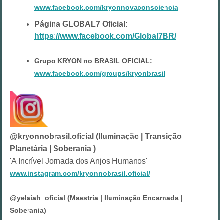
www.facebook.com/kryonnovaconsciencia
Página GLOBAL7 Oficial:
https://www.facebook.com/Global7BR/
Grupo KRYON no BRASIL OFICIAL:
www.facebook.com/groups/kryonbrasil
@kryonnobrasil.oficial (Iluminação | Transição
Planetária | Soberania )
'A Incrível Jornada dos Anjos Humanos'
www.instagram.com/kryonnobrasil.oficial/
@
yelaiah_oficial (Maestria | Iluminação Encarnada |
Soberania)