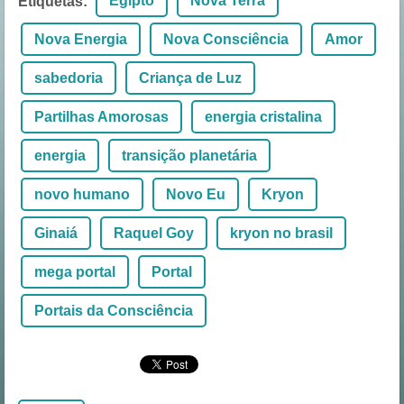
Egipto
Nova Terra
Etiquetas
:
Nova Energia
Nova Consciência
Amor
sabedoria
Criança de Luz
Partilhas Amorosas
energia cristalina
energia
transição planetária
novo humano
Novo Eu
Kryon
Ginaiá
Raquel Goy
kryon no brasil
mega portal
Portal
Portais da Consciência