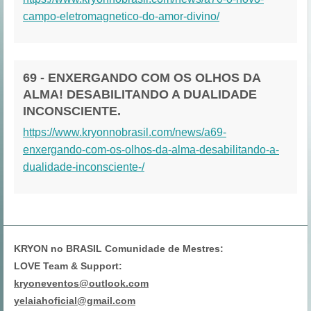
campo-eletromagnetico-do-amor-divino/
69 - ENXERGANDO COM OS OLHOS DA
ALMA! DESABILITANDO A DUALIDADE
INCONSCIENTE.
https://www.kryonnobrasil.com/news/a69-
enxergando-com-os-olhos-da-alma-desabilitando-a-
dualidade-inconsciente-/
KRYON no BRASIL Comunidade de Mestres:
LOVE Team & Support:
kryoneventos@outlook.com
yelaiahoficial@gmail.com