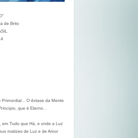
O"
a de Brito
ASIL
14
o Primordial... O êxtase da Mente
incípio, que é Eterno...
, em Tudo que Há, e onde a Luz
 seus matizes de Luz e de Amor