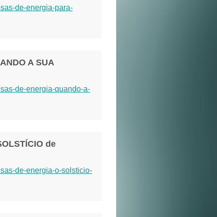
osas-de-energia-para-
UANDO A SUA
osas-de-energia-quando-a-
OLSTÍCIO de
sas-de-energia-o-solsticio-