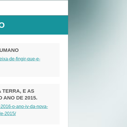
IO
 HUMANO
ixa-de-fingir-que-e-
A TERRA, E AS
 ANO DE 2015.
-2016-o-ano-iv-da-nova-
de-2015/