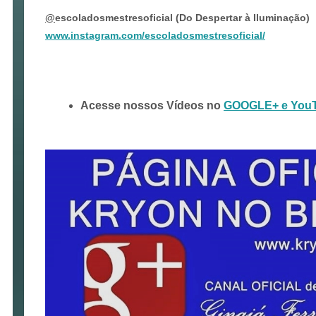
@
escoladosmestresoficial (Do Despertar à Iluminação)
www.instagram.com/escoladosmestresoficial/
Acesse nossos Vídeos no
GOOGLE+ e You