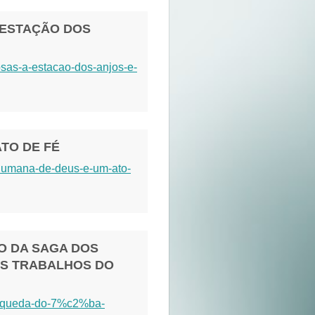
“ESTAÇÃO DOS
osas-a-estacao-dos-anjos-e-
ATO DE FÉ
-humana-de-deus-e-um-ato-
LO DA SAGA DOS
S TRABALHOS DO
a-queda-do-7%c2%ba-