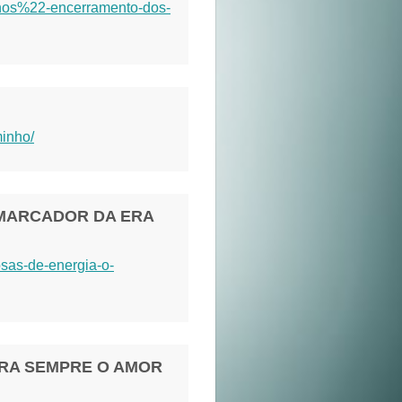
anos%22-encerramento-dos-
minho/
 MARCADOR DA ERA
osas-de-energia-o-
ARA SEMPRE O AMOR