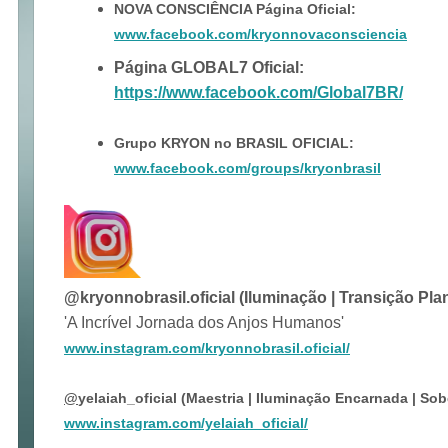
NOVA CONSCIÊNCIA Página Oficial:
www.facebook.com/kryonnovaconsciencia
Página GLOBAL7 Oficial:
https://www.facebook.com/Global7BR/
Grupo KRYON no BRASIL OFICIAL:
www.facebook.com/groups/kryonbrasil
@kryonnobrasil.oficial (Iluminação | Transição Plan
'A Incrível Jornada dos Anjos Humanos'
www.instagram.com/kryonnobrasil.oficial/
@
yelaiah_oficial (Maestria | Iluminação Encarnada | Sob
www.instagram.com/yelaiah_oficial/