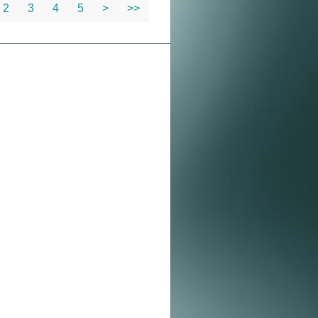
2
3
4
5
>
>>
: