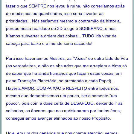
fazer o que SEMPRE nos levou à ruína, não correríamos atrás
de modismos ou quantidades, isso seria inverter as
prioridades... Nós seríamos mesmo a contramão da história,
porque nesta realidade de 3D o ego é SOBERANO, e nós
iríamos subverter a ordem das coisas... TUDO iria virar de
cabeça para baixo e o mundo seria sacudido!
Para isso haveriam os Mestres, as “Vozes” do outro lado do Véu
(as verdadeiras, e não os absurdos que me arrepiam a Alma só
de saber que há ainda humanos que fazem estas coisas, em
plena Transição Planetária, se prestando a cada Papel)...
Haveria AMOR, COMPAIXÃO e RESPEITO entre todos nós,
mesmo que demorássemos um pouco, seria somente “um
pouco”, pois com a dose certa de DESAPEGO, deixando ir as
velharias, as âncoras que nos aprisionaram por tantos éons,
conseguiríamos avançar alinhados ao nosso Propósito.
Hoje, em um dos cenários que nos chama atenção, vemos