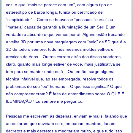
vez, o que “mais se parece com um”, com algum tipo de
estereótipo de barba longa, túnica ou certificado de
“simplicidade”... Como se houvesse “pessoas, “curso” ou
“matéria” capaz de garantir a Iluminação de um Ser! É um
verdadeiro absurdo o que vemos por aí! Alguns estão trocando
a velha 3D por uma nova maquiagem com “selo” de 5D que é a
3D de todo o sempre, tudo nos mesmos moldes velhos e
arcaicos de éons... Outros correm atrás dos discos voadores,
claro, quanto mais longe estiver de você, mais justificativa se
tem para se manter onde está... Ou, então, surge alguma
técnica infalível que, ao ser empregada, resolve todos os
problemas do seu “eu” humano... O que isso significa? O que
não compreenderam? É falta de entendimento sobre O QUE É
ILUMINAÇÃO? Eu sempre me pergunto...
Pessoas me escrevem às dezenas, enviam e-mails, falando que
acreditaram que ouviriam cd´s, entoariam mantras, fariam
decretos e mais decretos e meditariam muito, e que tudo isso