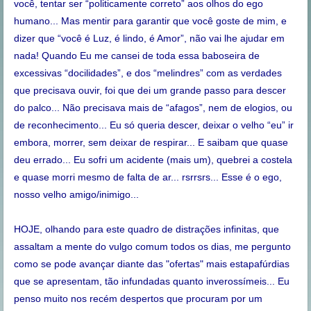
você, tentar ser “politicamente correto” aos olhos do ego
humano... Mas mentir para garantir que você goste de mim, e
dizer que “você é Luz, é lindo, é Amor”, não vai lhe ajudar em
nada! Quando Eu me cansei de toda essa baboseira de
excessivas “docilidades”, e dos “melindres” com as verdades
que precisava ouvir, foi que dei um grande passo para descer
do palco... Não precisava mais de “afagos”, nem de elogios, ou
de reconhecimento... Eu só queria descer, deixar o velho “eu” ir
embora, morrer, sem deixar de respirar... E saibam que quase
deu errado... Eu sofri um acidente (mais um), quebrei a costela
e quase morri mesmo de falta de ar... rsrrsrs... Esse é o ego,
nosso velho amigo/inimigo...
HOJE, olhando para este quadro de distrações infinitas, que
assaltam a mente do vulgo comum todos os dias, me pergunto
como se pode avançar diante das "ofertas" mais estapafúrdias
que se apresentam, tão infundadas quanto inverossímeis... Eu
penso muito nos recém despertos que procuram por um