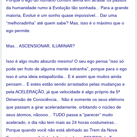
Porque o ego do humano comum teima em atrasar os passos
da humanidade rumo à Evolução tão sonhada... Para a grande
maioria, Evoluir é um sonho quase impossível... Dar uma
“melhoradinha” até quem sabe? Mas, isso é o máximo que o
ego permite.
Mas... ASCENSIONAR, ILUMINAR?
Isso é algo muito absurdo mesmo! O seu ego pensa “isso só
pode ser fruto de alguma mente estranha”, porque para o ego
isso é uma ideia estapafúrdia... E é assim que muitos ainda
pensam... E estes estão sendo arrastados pelas mudanças e
pela ACELERAÇÃO, já que velocidade é algo próprio da 5ª
Dimensão de Consciência... Não é somente os seus elétrons
que passam a girar aceleradamente, orbitando o núcleo de
seus átomos, nãoooo... TUDO passa a “parecer” muito
acelerado, o dia não tem mais as 24 horas costumeiras...
Porque quando você não está alinhado ao Trem da Nova