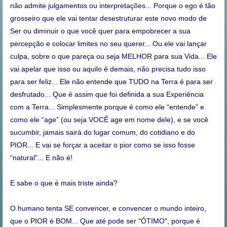
não admite julgamentos ou interpretações... Porque o ego é tão
grosseiro que ele vai tentar desestruturar este novo modo de
Ser ou diminuir o que você quer para empobrecer a sua
percepção e colocar limites no seu querer... Ou ele vai lançar
culpa, sobre o que pareça ou seja MELHOR para sua Vida... Ele
vai apelar que isso ou aquilo é demais, não precisa tudo isso
para ser feliz... Ele não entende que TUDO na Terra é para ser
desfrutado... Que é assim que foi definida a sua Experiência
com a Terra... Simplesmente porque é como ele “entende” e
como ele “age” (ou seja VOCÊ age em nome dele), e se você
sucumbir, jamais sairá do lugar comum, do cotidiano e do
PIOR... E vai se forçar a aceitar o pior como se isso fosse
“natural”... E não é!
E sabe o que é mais triste ainda?
O humano tenta SE convencer, e convencer o mundo inteiro,
que o PIOR é BOM... Que até pode ser "ÓTIMO", porque é