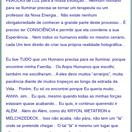
PÉROLAS de LUZ para a nossa Evolução... Nenhum humano
para se Iluminar precisa se tornar um terapeuta ou um
professor da Nova Energia... Não existe nenhum
obrigatoriedade de conhecer a grande parte deste processo... É
preciso ter CONSCIÊNCIA e permitir que ela coordene a sua
Experiência... Nem todos os humanos estão no mesmo cenário,
cada Um tem direito de criar sua própria realidade holográfica...
Eu tive TUDO que um Humano precisa para se Iluminar, porque
encontrei minha Família... Os Anjos Humanos que escolhi,
também me escolheram... A eles devo muitos “arranjos”, muita
paciência diante de muitos tropeços ao longo da estrada da
Vida... Porém, Eu só os encontrei porque Eu queria muito...
Ahhhh, sim... Eu quis, mesmo quando todas as minhas forças
estavam quase acabando... Eu quis, e continuo querendo ir
ALÉM... Além do Além, como diz KRYON, METATRON e
MELCHIZEDECK... Isso não acaba, não pára, não tem um “lá”
onde se pretende chegar... O tal “lá” é mesmo um lugar que