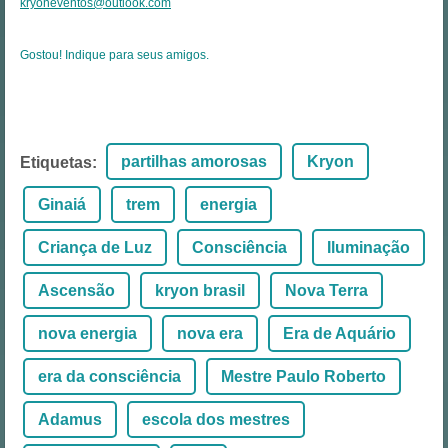
kryoneventos@outlook.com
Gostou! Indique para seus amigos.
partilhas amorosas
Kryon
Etiquetas
:
Ginaiá
trem
energia
Criança de Luz
Consciência
Iluminação
Ascensão
kryon brasil
Nova Terra
nova energia
nova era
Era de Aquário
era da consciência
Mestre Paulo Roberto
Adamus
escola dos mestres