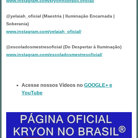
www.instagram.com/kryonnobrasil.oficial/
@
yelaiah_oficial (Maestria | Iluminação Encarnada |
Soberania)
www.instagram.com/yelaiah_oficial/
@
escoladosmestresoficial (Do Despertar à Iluminação)
www.instagram.com/escoladosmestresoficial/
Acesse nossos Vídeos no
GOOGLE+ e
YouTube