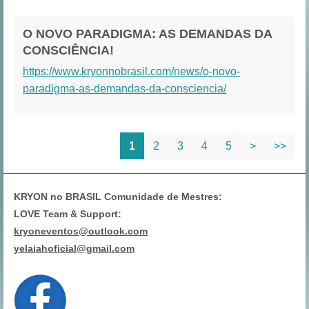
O NOVO PARADIGMA: AS DEMANDAS DA
CONSCIÊNCIA!
https://www.kryonnobrasil.com/news/o-novo-
paradigma-as-demandas-da-consciencia/
1
2
3
4
5
>
>>
KRYON no BRASIL Comunidade de Mestres:
LOVE Team & Support:
kryoneventos@outlook.com
yelaiahoficial@gmail.com