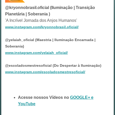
@kryonnobrasil.oficial (Iluminação | Transição
Planetária | Soberania )
'A Incrível Jornada dos Anjos Humanos'
www.instagram.com/kryonnobrasil.oficial/
@
yelaiah_oficial (Maestria | Iluminação Encarnada |
Soberania)
www.instagram.com/yelaiah_oficial/
@
escoladosmestresoficial (Do Despertar à Iluminação)
www.instagram.com/escoladosmestresoficial/
Acesse nossos Vídeos no
GOOGLE+ e
YouTube