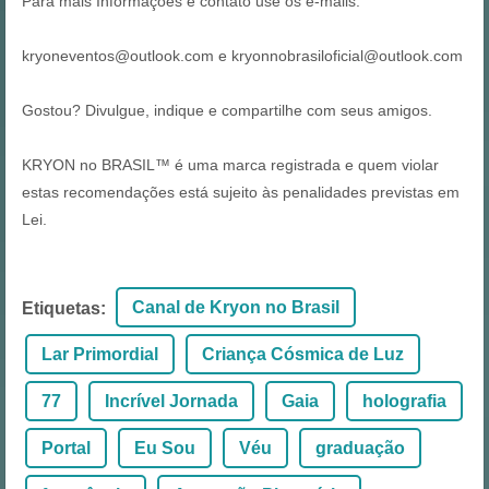
Para mais Informações e contato use os e-mails:
kryoneventos@outlook.com e kryonnobrasiloficial@outlook.com
Gostou? Divulgue, indique e compartilhe com seus amigos.
KRYON no BRASIL™ é uma marca registrada e quem violar
estas recomendações está sujeito às penalidades previstas em
Lei.
Canal de Kryon no Brasil
Etiquetas
:
Lar Primordial
Criança Cósmica de Luz
77
Incrível Jornada
Gaia
holografia
Portal
Eu Sou
Véu
graduação