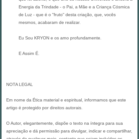
Energia da Trindade - o Pai, a Mãe e a Criança Cósmica
de Luz - que é o "fruto" desta criação, que, vocês
mesmos, acabaram de realizar.
Eu Sou KRYON e os amo profundamente.
E Assim É.
NOTA LEGAL
Em nome da Ética material e espiritual, informamos que este
artigo é protegido por direitos autorais.
O Autor, elegantemente, dispõe o texto na íntegra para sua
apreciação e dá permissão para divulgar, indicar e compartilhar,
através de qualquer meio, contanto que sejam incluídos os