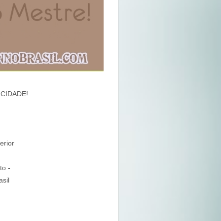
ICIDADE!
erior
to -
sil