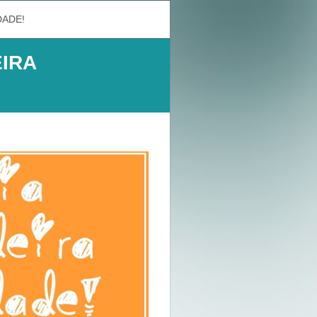
DADE!
EIRA