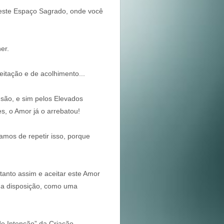
neste Espaço Sagrado, onde você
her.
eitação e de acolhimento...
nsão, e sim pelos Elevados
s, o Amor já o arrebatou!
mos de repetir isso, porque
anto assim e aceitar este Amor
sua disposição, como uma
e Intenção” da Criação.