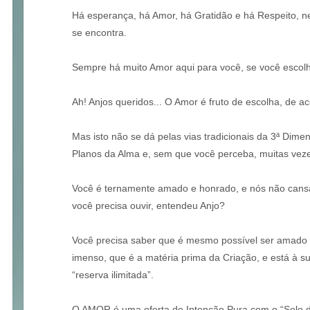
Há esperança, há Amor, há Gratidão e há Respeito, 
se encontra.
Sempre há muito Amor aqui para você, se você escol
Ah! Anjos queridos... O Amor é fruto de escolha, de ac
Mas isto não se dá pelas vias tradicionais da 3ª Dime
Planos da Alma e, sem que você perceba, muitas veze
Você é ternamente amado e honrado, e nós não cansa
você precisa ouvir, entendeu Anjo?
Você precisa saber que é mesmo possível ser amado t
imenso, que é a matéria prima da Criação, e está à 
“reserva ilimitada”.
O AMOR é uma oferta de Intenção Pura com o “Selo d