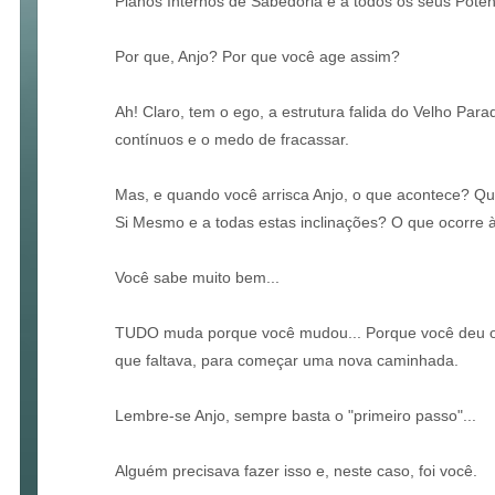
Planos Internos de Sabedoria e a todos os seus Potenc
Por que, Anjo? Por que você age assim?
Ah! Claro, tem o ego, a estrutura falida do Velho Par
contínuos e o medo de fracassar.
Mas, e quando você arrisca Anjo, o que acontece? Qu
Si Mesmo e a todas estas inclinações? O que ocorre 
Você sabe muito bem...
TUDO muda porque você mudou... Porque você deu o 
que faltava, para começar uma nova caminhada.
Lembre-se Anjo, sempre basta o "primeiro passo"...
Alguém precisava fazer isso e, neste caso, foi você.