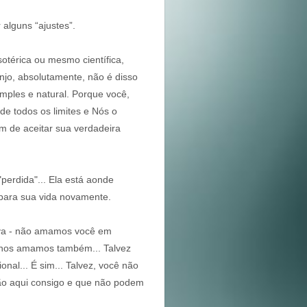
 alguns “ajustes”.
térica ou mesmo científica,
njo, absolutamente, não é disso
mples e natural. Porque você,
e todos os limites e Nós o
m de aceitar sua verdadeira
"perdida"... Ela está aonde
 para sua vida novamente.
iva - não amamos você em
 nos amamos também... Talvez
nal... É sim... Talvez, você não
ão aqui consigo e que não podem