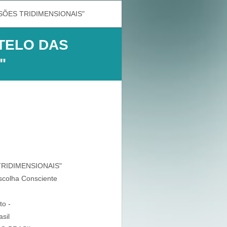
USÕES TRIDIMENSIONAIS"
STELO DAS
"
TRIDIMENSIONAIS"
scolha Consciente
to -
sil