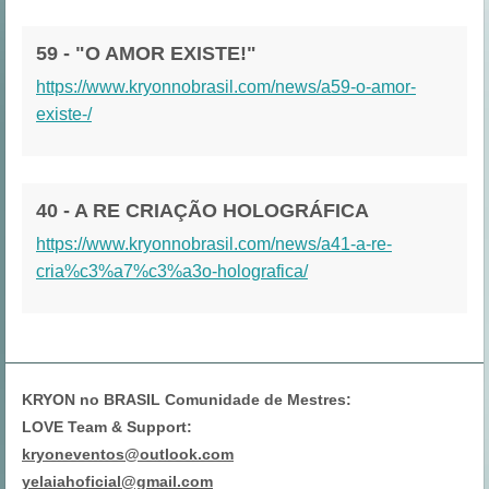
59 - "O AMOR EXISTE!"
https://www.kryonnobrasil.com/news/a59-o-amor-
existe-/
40 - A RE CRIAÇÃO HOLOGRÁFICA
https://www.kryonnobrasil.com/news/a41-a-re-
cria%c3%a7%c3%a3o-holografica/
KRYON no BRASIL Comunidade de Mestres:
LOVE Team & Support:
kryoneventos@outlook.com
yelaiahoficial@gmail.com