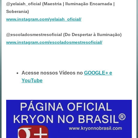
@
yelaiah_oficial (Maestria | Iluminação Encarnada |
Soberania)
www.instagram.com/yelaiah_oficial/
@
escoladosmestresoficial (Do Despertar à Iluminação)
www.instagram.com/escoladosmestresoficial/
Acesse nossos Vídeos no
GOOGLE+ e
YouTube