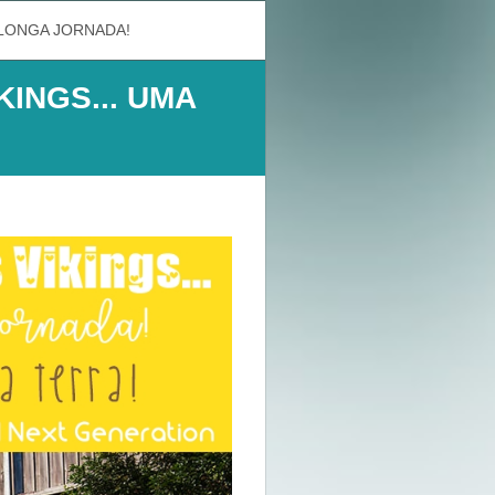
A LONGA JORNADA!
KINGS... UMA