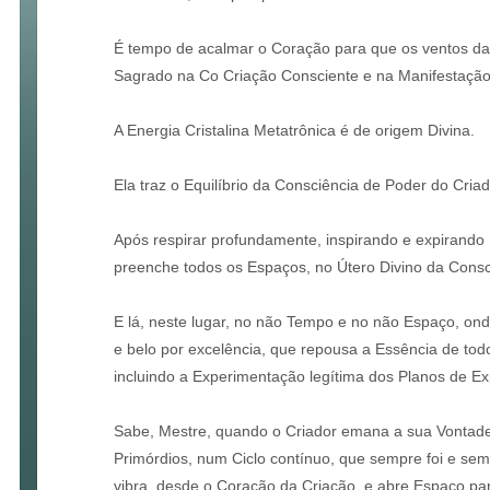
É tempo de acalmar o Coração para que os ventos d
Sagrado na Co Criação Consciente e na Manifestaçã
A Energia Cristalina Metatrônica é de origem Divina.
Ela traz o Equilíbrio da Consciência de Poder do Criad
Após respirar profundamente, inspirando e expirando 
preenche todos os Espaços, no Útero Divino da Consc
E lá, neste lugar, no não Tempo e no não Espaço, onde
e belo por excelência, que repousa a Essência de tod
incluindo a Experimentação legítima dos Planos de Ex
Sabe, Mestre, quando o Criador emana a sua Vontade
Primórdios, num Ciclo contínuo, que sempre foi e se
vibra, desde o Coração da Criação, e abre Espaço pa