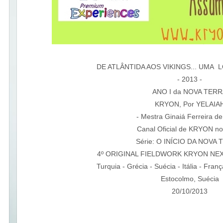
DE ATLÂNTIDA AOS VIKINGS... UMA 
- 2013 -
ANO I da NOVA TER
KRYON, Por YELAIA
- Mestra Ginaiá Ferreira de 
Canal Oficial de KRYON no 
Série: O INÍCIO DA NOVA 
4º ORIGINAL FIELDWORK KRYON N
Turquia - Grécia - Suécia - Itália - Franç
Estocolmo, Suécia
20/10/2013