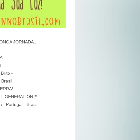
LONGA JORNADA...
RA
H
Brito -
Brasil
TERRA!
EXT GENERATION™
a - Portugal - Brasil