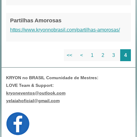
Partilhas Amorosas
https://www.kryonnobrasil.com/partilhas-amorosas/
<<
<
1
2
3
4
KRYON no BRASIL Comunidade de Mestres:
LOVE Team & Support:
kryoneventos@outlook.com
yelaiahoficial@gmail.com