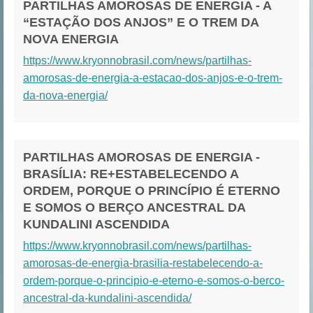
PARTILHAS AMOROSAS DE ENERGIA - A
“ESTAÇÃO DOS ANJOS” E O TREM DA
NOVA ENERGIA
https://www.kryonnobrasil.com/news/partilhas-
amorosas-de-energia-a-estacao-dos-anjos-e-o-trem-
da-nova-energia/
PARTILHAS AMOROSAS DE ENERGIA -
BRASÍLIA: RE+ESTABELECENDO A
ORDEM, PORQUE O PRINCÍPIO É ETERNO
E SOMOS O BERÇO ANCESTRAL DA
KUNDALINI ASCENDIDA
https://www.kryonnobrasil.com/news/partilhas-
amorosas-de-energia-brasilia-restabelecendo-a-
ordem-porque-o-principio-e-eterno-e-somos-o-berco-
ancestral-da-kundalini-ascendida/