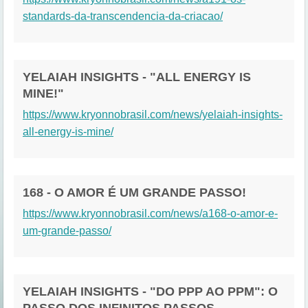
standards-da-transcendencia-da-criacao/
YELAIAH INSIGHTS - "ALL ENERGY IS
MINE!"
https://www.kryonnobrasil.com/news/yelaiah-insights-
all-energy-is-mine/
168 - O AMOR É UM GRANDE PASSO!
https://www.kryonnobrasil.com/news/a168-o-amor-e-
um-grande-passo/
YELAIAH INSIGHTS - "DO PPP AO PPM": O