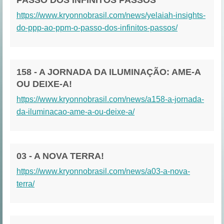
PASSO DOS INFINITOS PASSOS
https://www.kryonnobrasil.com/news/yelaiah-insights-
do-ppp-ao-ppm-o-passo-dos-infinitos-passos/
158 - A JORNADA DA ILUMINAÇÃO: AME-A
OU DEIXE-A!
https://www.kryonnobrasil.com/news/a158-a-jornada-
da-iluminacao-ame-a-ou-deixe-a/
03 - A NOVA TERRA!
https://www.kryonnobrasil.com/news/a03-a-nova-
terra/