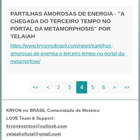
PARTILHAS AMOROSAS DE ENERGIA - "A
CHEGADA DO TERCEIRO TEMPO NO
PORTAL DA METAMORPHOSIS" POR
YELAIAH
https://www.kryonnobrasil.com/news/partilhas-
amorosas-de-energia-o-terceiro-tempo-no-portal-da-
metamorfose/
<<
<
2
3
4
5
6
>
>>
KRYON no BRASIL Comunidade de Mestres:
LOVE Team & Support:
kryoneventos@outlook.com
yelaiahoficial@gmail.com