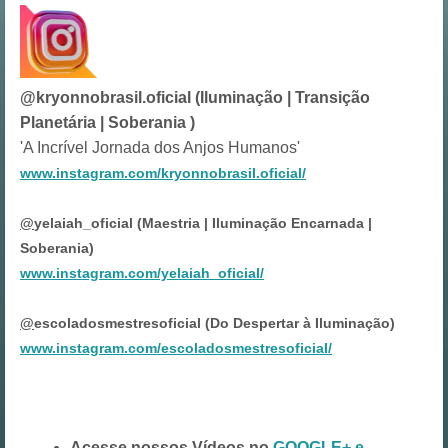
@kryonnobrasil.oficial (Iluminação | Transição
Planetária | Soberania )
'A Incrível Jornada dos Anjos Humanos'
www.instagram.com/kryonnobrasil.oficial/
@
yelaiah_oficial (Maestria | Iluminação Encarnada |
Soberania)
www.instagram.com/yelaiah_oficial/
@
escoladosmestresoficial (Do Despertar à Iluminação)
www.instagram.com/escoladosmestresoficial/
Acesse nossos Vídeos no
GOOGLE+ e